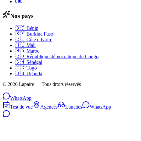
Nos pays
🇧🇯
Bénin
🇧🇫
Burkina Faso
🇨🇮
Côte d'Ivoire
🇲🇱
Mali
🇲🇦
Maroc
🇨🇩
République démocratique du Congo
🇸🇳
Sénégal
🇹🇬
Togo
🇺🇬
Uganda
©
2026
Lapaire —
Tous droits réservés
WhatsApp
Test de vue
Agences
Lunettes
WhatsApp