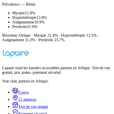
Prévalence — Bénin
Myopie
21.8%
Hypermétropie
12.8%
Astigmatisme
10.9%
Presbytie
21.0%
Moyenne Afrique
·
Myopie
21.4%
·
Hypermétropie
12.5%
·
Astigmatisme
11.2%
·
Presbytie
23.7%
Lapaire rend les lunettes accessibles partout en Afrique. Test de vue
gratuit, prix justes, paiement sécurisé.
Voir clair, partout en Afrique.
9 pays
12 agences
Test de vue gratuit
Paiement sécurisé