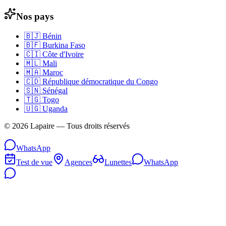
Nos pays
🇧🇯
Bénin
🇧🇫
Burkina Faso
🇨🇮
Côte d'Ivoire
🇲🇱
Mali
🇲🇦
Maroc
🇨🇩
République démocratique du Congo
🇸🇳
Sénégal
🇹🇬
Togo
🇺🇬
Uganda
©
2026
Lapaire —
Tous droits réservés
WhatsApp
Test de vue
Agences
Lunettes
WhatsApp