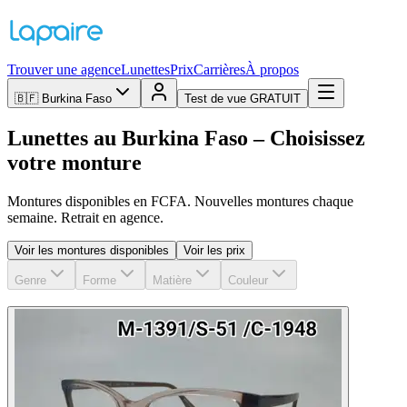
Trouver une agence
Lunettes
Prix
Carrières
À propos
🇧🇫
Burkina Faso
Test de vue GRATUIT
Lunettes au Burkina Faso – Choisissez
votre monture
Montures disponibles en FCFA. Nouvelles montures chaque
semaine. Retrait en agence.
Voir les montures disponibles
Voir les prix
Genre
Forme
Matière
Couleur