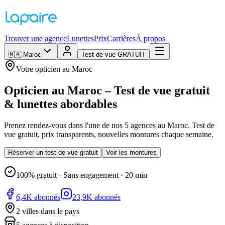
Trouver une agence
Lunettes
Prix
Carrières
À propos
🇲🇦
Maroc
Test de vue GRATUIT
Votre opticien au Maroc
Opticien au Maroc – Test de vue gratuit
& lunettes abordables
Prenez rendez-vous dans l'une de nos 5 agences au Maroc. Test de
vue gratuit, prix transparents, nouvelles montures chaque semaine.
Réserver un test de vue gratuit
Voir les montures
100% gratuit · Sans engagement · 20 min
6,4K abonnés
23,9K abonnés
2 villes dans le pays