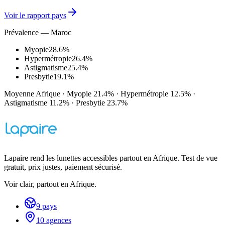
Voir le rapport pays
Prévalence — Maroc
Myopie
28.6%
Hypermétropie
26.4%
Astigmatisme
25.4%
Presbytie
19.1%
Moyenne Afrique
·
Myopie
21.4%
·
Hypermétropie
12.5%
·
Astigmatisme
11.2%
·
Presbytie
23.7%
Lapaire rend les lunettes accessibles partout en Afrique. Test de vue
gratuit, prix justes, paiement sécurisé.
Voir clair, partout en Afrique.
9 pays
10 agences