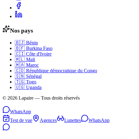
Nos pays
🇧🇯
Bénin
🇧🇫
Burkina Faso
🇨🇮
Côte d'Ivoire
🇲🇱
Mali
🇲🇦
Maroc
🇨🇩
République démocratique du Congo
🇸🇳
Sénégal
🇹🇬
Togo
🇺🇬
Uganda
©
2026
Lapaire —
Tous droits réservés
WhatsApp
Test de vue
Agences
Lunettes
WhatsApp