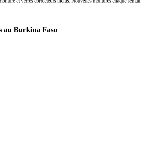
onture et verres correcteurs inclus. Nouvelles montures chaque semain
es au Burkina Faso