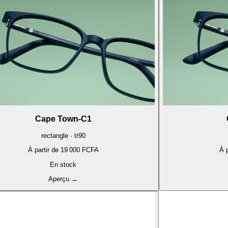
Cape Town-C1
rectangle · tr90
À partir de
19 000 FCFA
À p
En stock
Aperçu
→