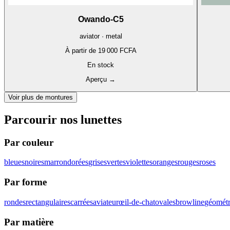
Owando-C5
aviator · metal
À partir de
19 000 FCFA
En stock
Aperçu
→
Voir plus de montures
Parcourir nos lunettes
Par couleur
bleues
noires
marron
dorées
grises
vertes
violettes
oranges
rouges
roses
Par forme
rondes
rectangulaires
carrées
aviateur
œil-de-chat
ovales
browline
géométr
Par matière