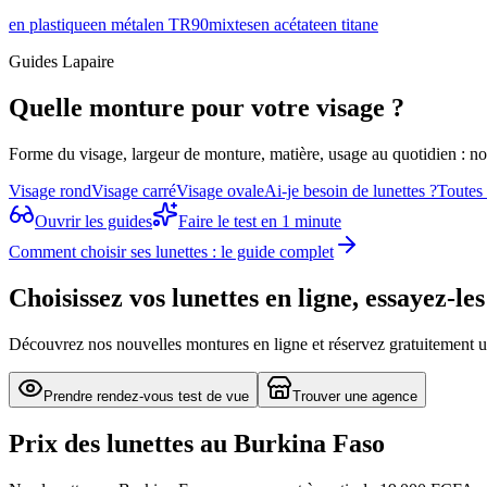
en plastique
en métal
en TR90
mixtes
en acétate
en titane
Guides Lapaire
Quelle monture pour votre visage ?
Forme du visage, largeur de monture, matière, usage au quotidien : n
Visage rond
Visage carré
Visage ovale
Ai-je besoin de lunettes ?
Toutes
Ouvrir les guides
Faire le test en 1 minute
Comment choisir ses lunettes : le guide complet
Choisissez vos lunettes en ligne, essayez-l
Découvrez nos nouvelles montures en ligne et réservez gratuitement u
Prendre rendez-vous test de vue
Trouver une agence
Prix des lunettes au Burkina Faso