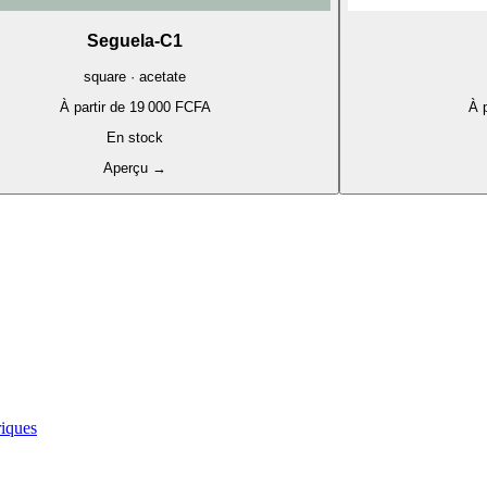
Seguela-C1
square · acetate
À partir de
19 000 FCFA
À p
En stock
Aperçu
→
iques