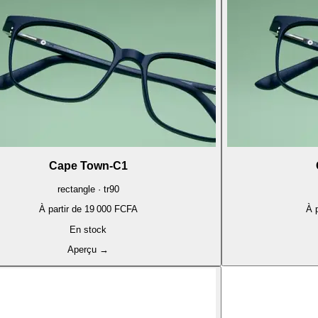
Cape Town-C1
rectangle · tr90
À partir de
19 000 FCFA
À p
En stock
Aperçu
→