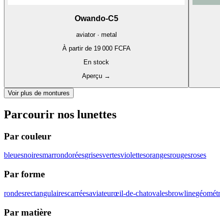
Owando-C5
aviator · metal
À partir de
19 000 FCFA
En stock
Aperçu
→
Voir plus de montures
Parcourir nos lunettes
Par couleur
bleues
noires
marron
dorées
grises
vertes
violettes
oranges
rouges
roses
Par forme
rondes
rectangulaires
carrées
aviateur
œil-de-chat
ovales
browline
géométr
Par matière