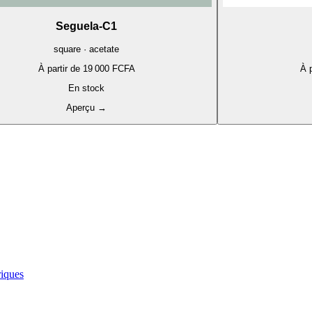
Seguela-C1
square · acetate
À partir de
19 000 FCFA
À p
En stock
Aperçu
→
iques