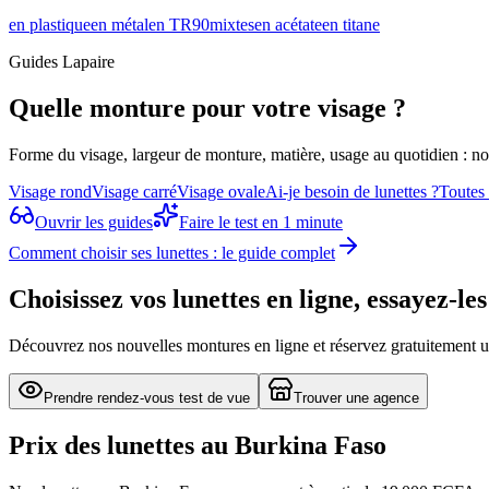
en plastique
en métal
en TR90
mixtes
en acétate
en titane
Guides Lapaire
Quelle monture pour votre visage ?
Forme du visage, largeur de monture, matière, usage au quotidien : n
Visage rond
Visage carré
Visage ovale
Ai-je besoin de lunettes ?
Toutes
Ouvrir les guides
Faire le test en 1 minute
Comment choisir ses lunettes : le guide complet
Choisissez vos lunettes en ligne, essayez-l
Découvrez nos nouvelles montures en ligne et réservez gratuitement u
Prendre rendez-vous test de vue
Trouver une agence
Prix des lunettes au Burkina Faso