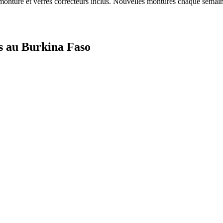
onture et verres correcteurs inclus. Nouvelles montures chaque semain
es au Burkina Faso