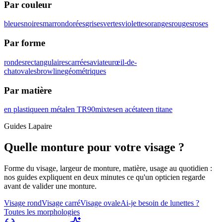
Par couleur
bleues
noires
marron
dorées
grises
vertes
violettes
oranges
rouges
roses
Par forme
rondes
rectangulaires
carrées
aviateur
œil-de-
chat
ovales
browline
géométriques
Par matière
en plastique
en métal
en TR90
mixtes
en acétate
en titane
Guides Lapaire
Quelle monture pour votre visage ?
Forme du visage, largeur de monture, matière, usage au quotidien :
nos guides expliquent en deux minutes ce qu'un opticien regarde
avant de valider une monture.
Visage rond
Visage carré
Visage ovale
Ai-je besoin de lunettes ?
Toutes les morphologies