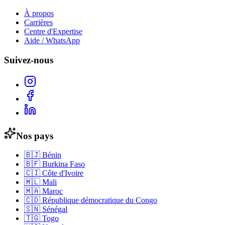
À propos
Carrières
Centre d'Expertise
Aide / WhatsApp
Suivez-nous
Nos pays
🇧🇯
Bénin
🇧🇫
Burkina Faso
🇨🇮
Côte d'Ivoire
🇲🇱
Mali
🇲🇦
Maroc
🇨🇩
République démocratique du Congo
🇸🇳
Sénégal
🇹🇬
Togo