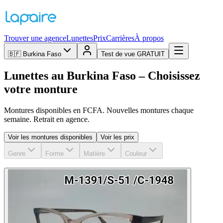
Trouver une agence
Lunettes
Prix
Carrières
À propos
🇧🇫
Burkina Faso
Test de vue GRATUIT
Lunettes au Burkina Faso – Choisissez
votre monture
Montures disponibles en FCFA. Nouvelles montures chaque
semaine. Retrait en agence.
Voir les montures disponibles
Voir les prix
Genre
Forme
Matière
Couleur