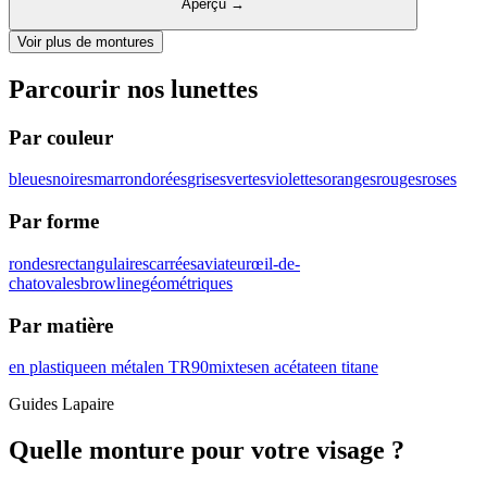
Aperçu
→
Voir plus de montures
Parcourir nos lunettes
Par couleur
bleues
noires
marron
dorées
grises
vertes
violettes
oranges
rouges
roses
Par forme
rondes
rectangulaires
carrées
aviateur
œil-de-
chat
ovales
browline
géométriques
Par matière
en plastique
en métal
en TR90
mixtes
en acétate
en titane
Guides Lapaire
Quelle monture pour votre visage ?